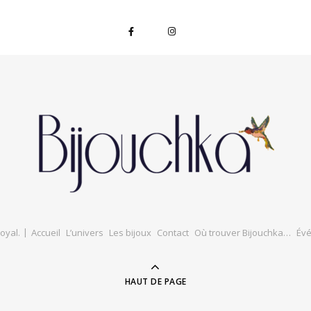
oyal
.
Accueil
L’univers
Les bijoux
Contact
Où trouver Bijouchka…
Év
HAUT DE PAGE