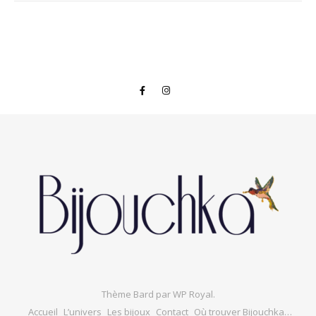
Thème Bard par
WP Royal
.
Accueil
L’univers
Les bijoux
Contact
Où trouver Bijouchka…